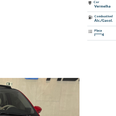
Cor
Vermelha
Combustível
Álc./Gasol.
Placa
I*****4