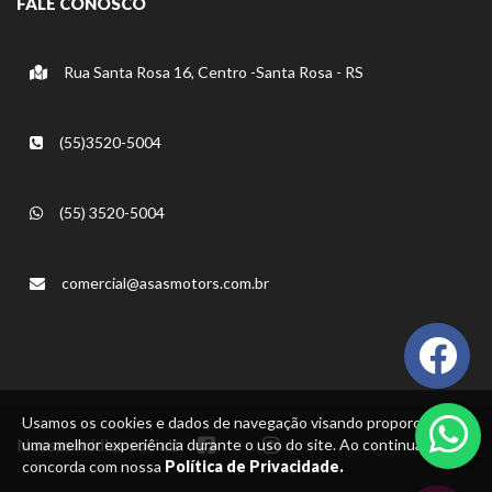
FALE CONOSCO
Rua Santa Rosa 16, Centro -Santa Rosa - RS
(55)3520-5004
(55) 3520-5004
comercial@asasmotors.com.br
Usamos os cookies e dados de navegação visando proporcionar
Nossas mídias sociais:
uma melhor experiência durante o uso do site. Ao continuar, você
concorda com nossa
Política de Privacidade.